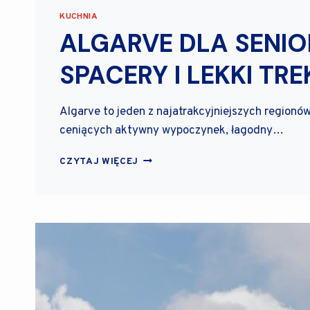
T
KUCHNIA
Y
ALGARVE DLA SENI
B
A
SPACERY I LEKKI TR
C
A
L
Algarve to jeden z najatrakcyjniejszych regionó
H
A
ceniących aktywny wypoczynek, łagodny…
U
A
CZYTAJ WIĘCEJ
L
G
A
R
V
E
D
L
A
S