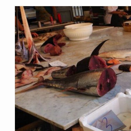
U
G
A
L
S
K
I
E
S
E
R
Y
:
P
R
Z
E
W
O
D
N