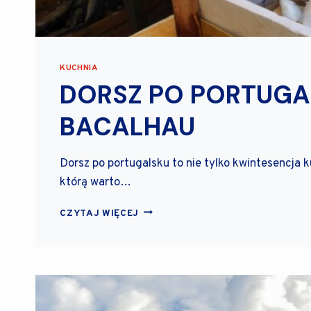
I
K
P
O
T
KUCHNIA
R
DORSZ PO PORTUGAL
A
D
BACALHAU
Y
C
Y
Dorsz po portugalsku to nie tylko kwintesencja k
J
N
którą warto…
Y
C
D
CZYTAJ WIĘCEJ
H
O
P
R
R
S
Z
Z
Y
P
S
O
M