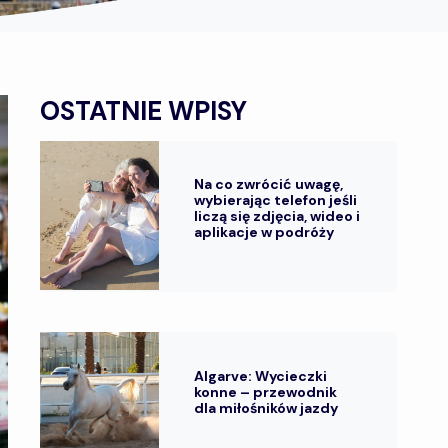
OSTATNIE WPISY
Na co zwrócić uwagę,
wybierając telefon jeśli
liczą się zdjęcia, wideo i
aplikacje w podróży
Algarve: Wycieczki
konne – przewodnik
dla miłośników jazdy