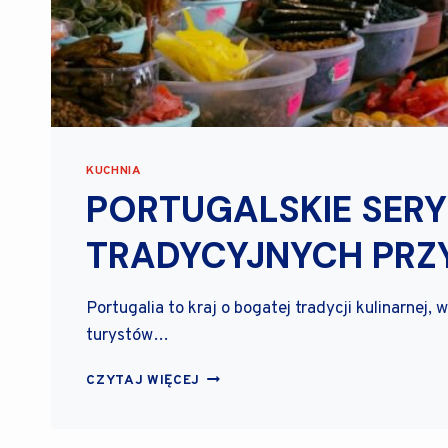
KUCHNIA
PORTUGALSKIE SERY
TRADYCYJNYCH PR
Portugalia to kraj o bogatej tradycji kulinarnej,
turystów…
P
CZYTAJ WIĘCEJ
O
R
T