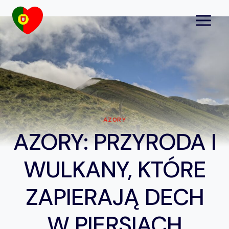
Przejdź
do
treści
AZORY
AZORY: PRZYRODA I
WULKANY, KTÓRE
ZAPIERAJĄ DECH
W PIERSIACH