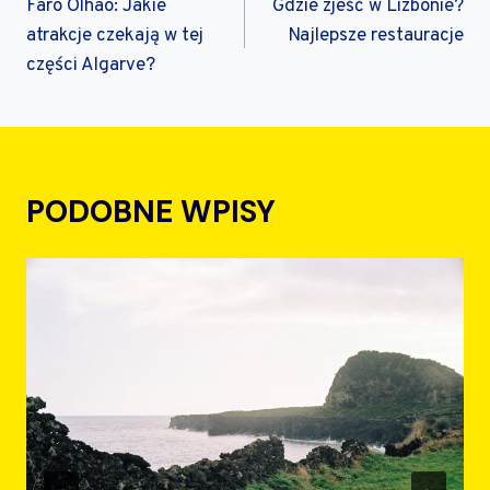
WPISU
Faro Olhão: Jakie
Gdzie zjeść w Lizbonie?
atrakcje czekają w tej
Najlepsze restauracje
części Algarve?
PODOBNE WPISY