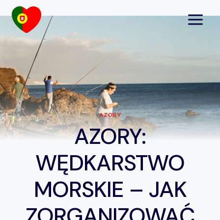
Przejdź
do
treści
AZORY
AZORY:
WĘDKARSTWO
MORSKIE – JAK
ZORGANIZOWAĆ