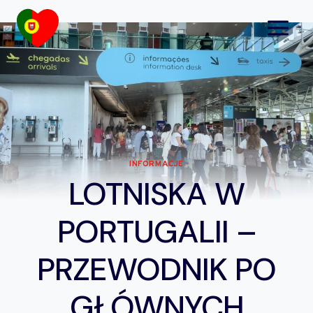
Przejdź
do
treści
INFORMACJE
LOTNISKA W
PORTUGALII –
PRZEWODNIK PO
GŁÓWNYCH