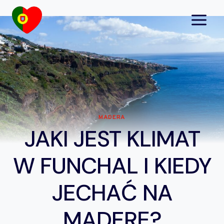
Przejdź
do
treści
MADERA
JAKI JEST KLIMAT
W FUNCHAL I KIEDY
JECHAĆ NA
MADERĘ?